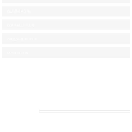
DESIGN
40 %
CONTENU
70 %
VALIDATION
95 %
SUIVI
100 %
Projets clients