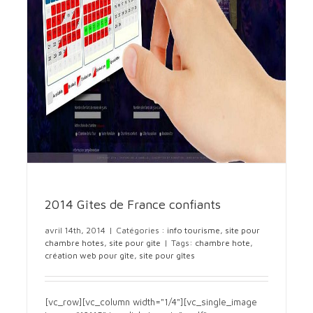
2014 Gîtes de France confiants
avril 14th, 2014
|
Catégories :
info tourisme
,
site pour
chambre hotes
,
site pour gite
|
Tags:
chambre hote
,
création web pour gîte
,
site pour gîtes
[vc_row][vc_column width="1/4"][vc_single_image