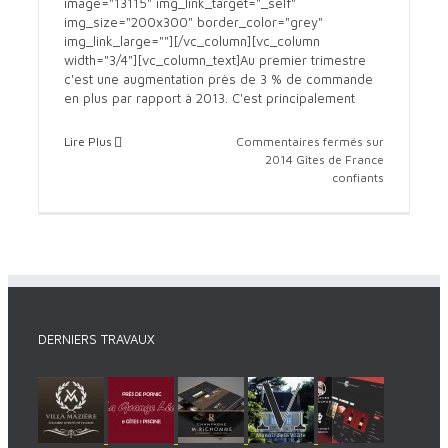
image="13115" img_link_target="_self"
2014 Gîtes de France confiants
img_size="200x300" border_color="grey"
img_link_large=""][/vc_column][vc_column
info tourisme
site pour chambre hotes
site pour gite
width="3/4"][vc_column_text]Au premier trimestre
c'est une augmentation près de 3 % de commande
en plus par rapport à 2013. C'est principalement
Lire Plus
Commentaires fermés
sur
2014 Gîtes de France
confiants
DERNIERS TRAVAUX