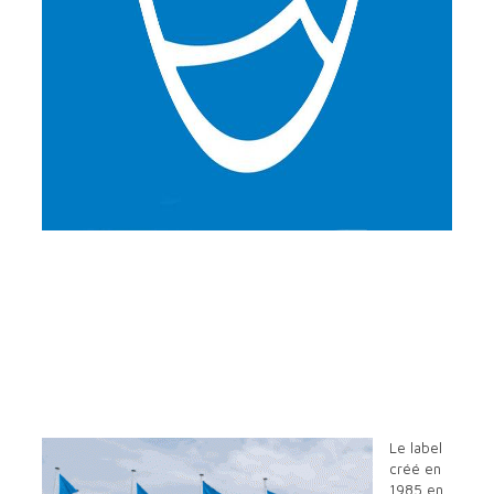
Pavillon Bleu pour 5 communes du Pays de
retz
La Bernerie, Pornic, Préfailles, Saint-Brévin-les-
pins et Saint-Michel-chef-chef ont toutes reçu le
label Pavillon Bleu pour l’année 2016 !
Le label
créé en
1985 en