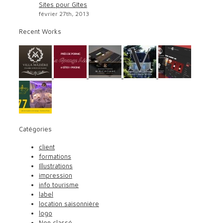
Sites pour Gîtes
février 27th, 2013
Recent Works
Catégories
client
formations
Illustrations
impression
info tourisme
label
location saisonnière
logo
Non classé