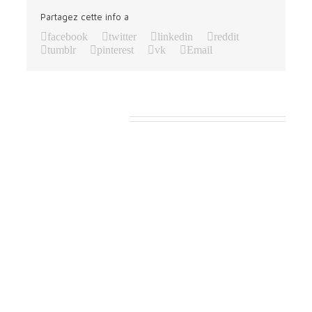
Partagez cette info a
facebook
twitter
linkedin
reddit
tumblr
pinterest
vk
Email
Projets connexes