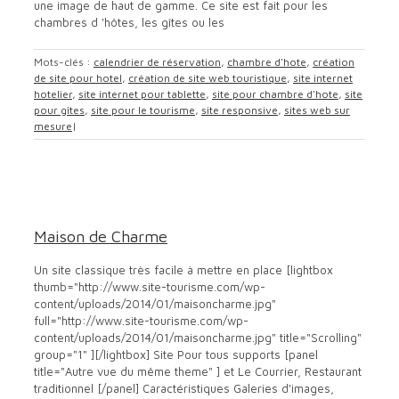
une image de haut de gamme. Ce site est fait pour les
chambres d 'hôtes, les gîtes ou les
Mots-clés :
calendrier de réservation
,
chambre d'hote
,
création
de site pour hotel
,
création de site web touristique
,
site internet
hotelier
,
site internet pour tablette
,
site pour chambre d'hote
,
site
pour gîtes
,
site pour le tourisme
,
site responsive
,
sites web sur
mesure
|
Maison de Charme
location saisonnière
Office de tourisme
site pour
chambre hotes
site pour gite
site pour hotel
site pour
Maison de Charme
restaurant
site smartphone
site web
themes
Un site classique très facile à mettre en place [lightbox
thumb="http://www.site-tourisme.com/wp-
content/uploads/2014/01/maisoncharme.jpg"
full="http://www.site-tourisme.com/wp-
content/uploads/2014/01/maisoncharme.jpg" title="Scrolling"
group="1" ][/lightbox] Site Pour tous supports [panel
title="Autre vue du même theme" ] et Le Courrier, Restaurant
traditionnel [/panel] Caractéristiques Galeries d'images,