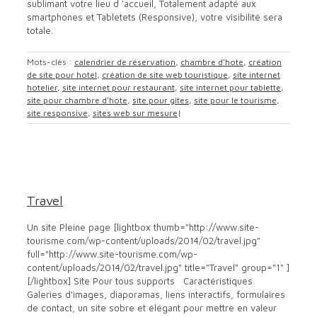
sublimant votre lieu d 'accueil, Totalement adapté aux
smartphones et Tabletets (Responsive), votre visibilité sera
totale.
Mots-clés :
calendrier de réservation
,
chambre d'hote
,
création
de site pour hotel
,
création de site web touristique
,
site internet
hotelier
,
site internet pour restaurant
,
site internet pour tablette
,
site pour chambre d'hote
,
site pour gîtes
,
site pour le tourisme
,
site responsive
,
sites web sur mesure
|
Travel
location saisonnière
Office de tourisme
site pour
chambre hotes
site pour gite
site pour hotel
site
Travel
smartphone
site web
themes
Un site Pleine page [lightbox thumb="http://www.site-
tourisme.com/wp-content/uploads/2014/02/travel.jpg"
full="http://www.site-tourisme.com/wp-
content/uploads/2014/02/travel.jpg" title="Travel" group="1" ]
[/lightbox] Site Pour tous supports Caractéristiques
Galeries d'images, diaporamas, liens interactifs, formulaires
de contact, un site sobre et élégant pour mettre en valeur