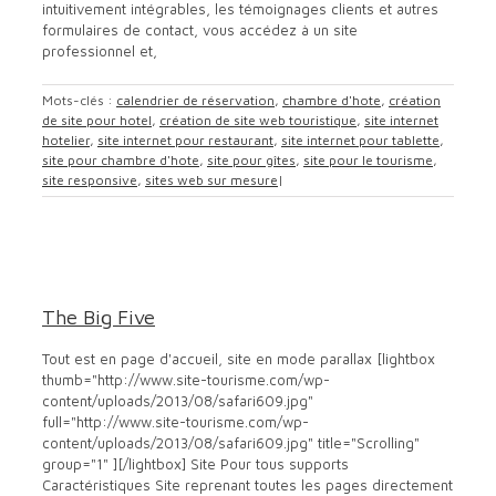
intuitivement intégrables, les témoignages clients et autres
formulaires de contact, vous accédez à un site
professionnel et,
Mots-clés :
calendrier de réservation
,
chambre d'hote
,
création
de site pour hotel
,
création de site web touristique
,
site internet
hotelier
,
site internet pour restaurant
,
site internet pour tablette
,
site pour chambre d'hote
,
site pour gîtes
,
site pour le tourisme
,
site responsive
,
sites web sur mesure
|
The Big Five
location saisonnière
Office de tourisme
site pour
chambre hotes
site pour gite
site pour hotel
site pour
The Big Five
restaurant
site smartphone
site web
themes
Tout est en page d'accueil, site en mode parallax [lightbox
thumb="http://www.site-tourisme.com/wp-
content/uploads/2013/08/safari609.jpg"
full="http://www.site-tourisme.com/wp-
content/uploads/2013/08/safari609.jpg" title="Scrolling"
group="1" ][/lightbox] Site Pour tous supports
Caractéristiques Site reprenant toutes les pages directement