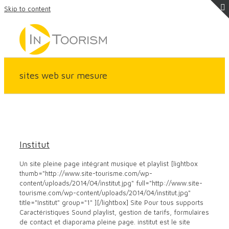
Skip to content
sites web sur mesure
Institut
location saisonnière
site pour chambre hotes
site
pour gite
site pour hotel
site pour restaurant
site
Institut
smartphone
site web
themes
Un site pleine page intégrant musique et playlist [lightbox
thumb="http://www.site-tourisme.com/wp-
content/uploads/2014/04/institut.jpg" full="http://www.site-
tourisme.com/wp-content/uploads/2014/04/institut.jpg"
title="Institut" group="1" ][/lightbox] Site Pour tous supports
Caractéristiques Sound playlist, gestion de tarifs, formulaires
de contact et diaporama pleine page. institut est le site